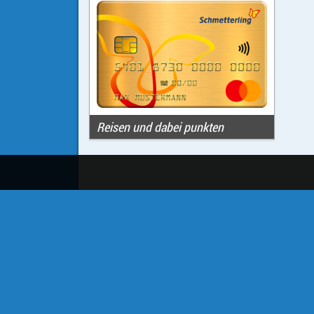
Reisen und dabei punkten
Mo
Mo
27
31
3
7
10
14
17
21